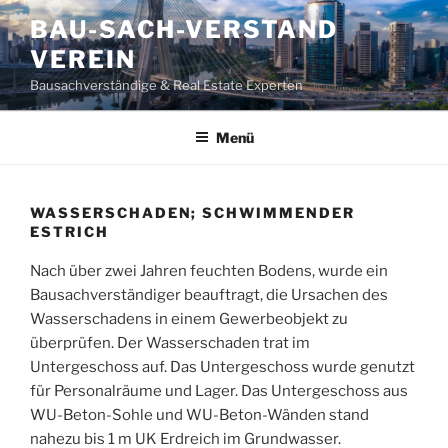
Zum
BAU-SACH-VERSTAND
Inhalt
VEREIN
springen
Bausachverständige & Real Estate Experten
Menü
WASSERSCHADEN; SCHWIMMENDER
ESTRICH
Nach über zwei Jahren feuchten Bodens, wurde ein
Bausachverständiger beauftragt, die Ursachen des
Wasserschadens in einem Gewerbeobjekt zu
überprüfen. Der Wasserschaden trat im
Untergeschoss auf. Das Untergeschoss wurde genutzt
für Personalräume und Lager. Das Untergeschoss aus
WU-Beton-Sohle und WU-Beton-Wänden stand
nahezu bis 1 m UK Erdreich im Grundwasser.