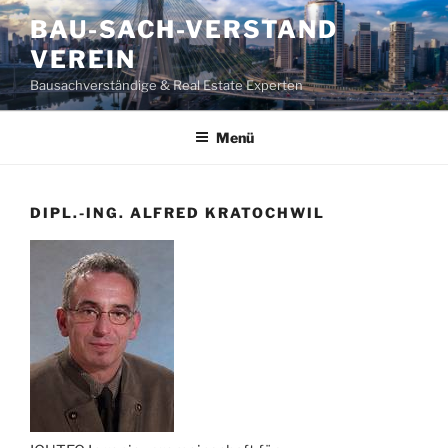
Zum
BAU-SACH-VERSTAND
Inhalt
VEREIN
springen
Bausachverständige & Real Estate Experten
Menü
DIPL.-ING. ALFRED KRATOCHWIL