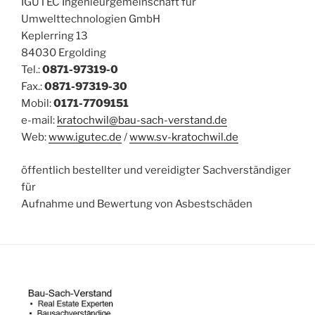
IGUTEC Ingenieurgemeinschaft für
Umwelttechnologien GmbH
Keplerring 13
84030 Ergolding
Tel.:
0871-97319-0
Fax.:
0871-97319-30
Mobil:
0171-7709151
e-mail:
kratochwil@bau-sach-verstand.de
Web:
www.igutec.de
/
www.sv-kratochwil.de
öffentlich bestellter und vereidigter Sachverständiger
für
Aufnahme und Bewertung von Asbestschäden